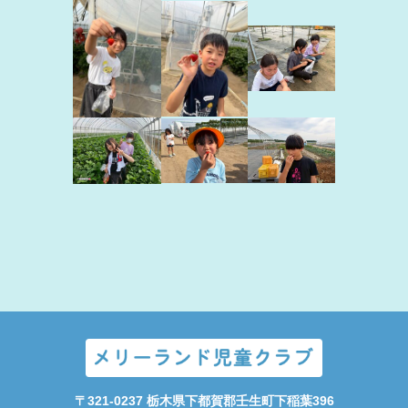
〒321-0237 栃⽊県下都賀郡壬⽣町下稲葉396