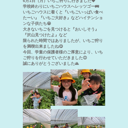
6月1日（月）いちご狩りに行きました🍓
学校終わりにいちごハウスへレッツゴー🚌
いちごハウスに着くと『いちごいっぱい食べ
たーい』『いちご大好き』などハイテンショ
ンな子供たち😁
大きないちごを見つけると『おいしそう』
『沢山見つけたよ』など
限られた時間ではありましたが、いちご狩り
を満喫出来ましたね😋
今回、学童の保護者様のご厚意により、いち
ご狩りを行わせていただきました😊
誠にありがとうございました🙏